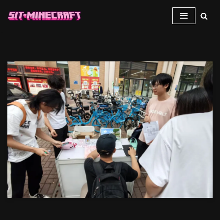
跳
至
正
文