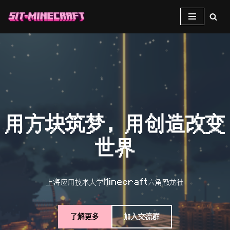
跳
至
正
文
用方块筑梦，用创造改变
世界
上海应用技术大学Minecraft六角恐龙社
了解更多
加入交流群