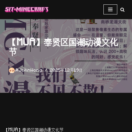
跳
至
正
【MUA】奉贤区国潮动漫文化
文
节
JohnWong
2025年12月19日
【MUA】奉贤区国潮动漫文化节