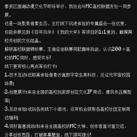
奉贤区国潮动漫文化节即将举行，我社会与MC高校联盟友社一同参
展。
​这是一场聚焦像素生态、主打线下沉浸体验的专属盛会——在这里，
你能亲眼见到《百年风华》《我的大学》等项目的1:1复刻，触摸跨
校共创的文化结晶。
​解锁高校联盟锦标赛、王道征途联赛同款趣味玩法，认识200＋高
校的MC同好，感受欢乐!
​线下更有核心亮点等你打卡:
​1.技术互动:近距离体验像素沙盒数字孪生黑科技，见证元宇宙校园
场景;
​2.创意展示:来自全国的高校玩家原创亚文化IP周边、建筑作品模型
等;
​3.互动体验:试玩各类线下小游戏，还有机会获取各高校社团定制周
边福利;
​4.同好面基现场:和来自全国高校的MC大神、创作者面对面交流，
分享创作思路，打破屏幕壁垒，线下续写缘分!