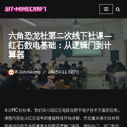
跳
至
正
六角恐龙社第二次线下社课——
文
红石数电基础：从逻辑门到计
算器
JohnWong
2025年11月27日
本次MC社社课，我们将介绍红石电路在数字电子技术方面的应用。
课程内容会从红石信号的基础特性开始讲解，然后重点演示如何利
用游戏内的元件搭建基本的数字逻辑门电路，例如与门、或门和非