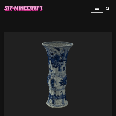
跳
至
正
文