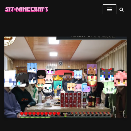
跳
至
正
文