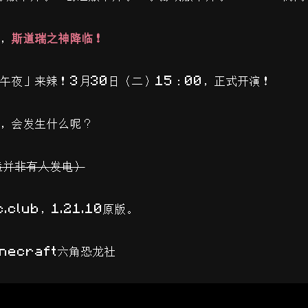
，
斯道瑞之神降临！
午夜」来辣！3月30日（二）15：00，正式开演！
，会发生什么呢？
造并非有人发电）
mc.club，1.21.10原版。
necraft六角恐龙社