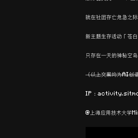
就在社团存亡危急之际
新主题生存活动「苍白
只存在一天的神秘空岛
（以上文案均为AI创
IP：activity.sit
@上海应用技术大学Mi