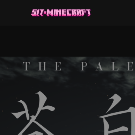
跳
至
正
文